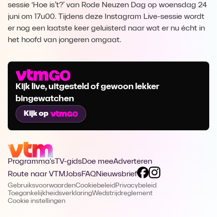
sessie ‘Hoe is’t?’ van Rode Neuzen Dag op woensdag 24
juni om 17u00. Tijdens deze Instagram Live-sessie wordt
er nog een laatste keer geluisterd naar wat er nu écht in
het hoofd van jongeren omgaat.
Kijk live, uitgesteld of gewoon lekker
bingewatchen
Kijk op
Programma's
TV-gids
Doe mee
Adverteren
Route naar VTM
Jobs
FAQ
Nieuwsbrief
Gebruiksvoorwaarden
Cookiebeleid
Privacybeleid
Toegankelijkheidsverklaring
Wedstrijdreglement
Cookie instellingen