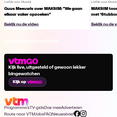
Liefde voor Muziek
Liefde voor Muzie
Guus Meeuwis over MAKSIM: "We gaan
MAKSIM toont
elkaar vaker opzoeken"
met ‘Stubbo
Bekijk nu de video
Bekijk nu de 
Ga naar Liefde voor Muziek
Kijk live, uitgesteld of gewoon lekker
bingewatchen
Kijk op
Programma's
TV-gids
Doe mee
Adverteren
Route naar VTM
Jobs
FAQ
Nieuwsbrief