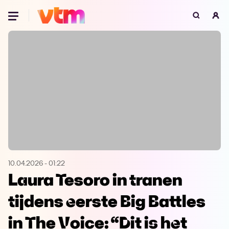
Oeps, browser niet ondersteund
Voor je onze programma's gaat ontdekken,
best je browser updaten of hieronder één
van de ondersteunde browsers
downloaden.
Google Chrome
Download
Firefox
Download
Safari
Download
10.04.2026
-
01:22
Laura Tesoro in tranen
Microsoft Edge
Download
tijdens eerste Big Battles
Opera
Download
in The Voice: “Dit is het