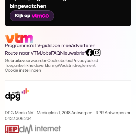
bingewatchen
Kijk op
Programma's
TV-gids
Doe mee
Adverteren
Route naar VTM
Jobs
FAQ
Nieuwsbrief
Gebruiksvoorwaarden
Cookiebeleid
Privacybeleid
Toegankelijkheidsverklaring
Wedstrijdreglement
Cookie instellingen
DPG Media NV - Mediaplein 1, 2018 Antwerpen
-
RPR Antwerpen nr.
0432.306.234