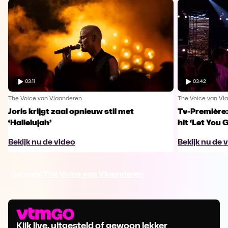
03:11
03:42
The Voice van Vlaanderen
The Voice van Vl
Joris krijgt zaal opnieuw stil met
Tv-Première:
‘Hallelujah’
hit ‘Let You 
Bekijk nu de video
Bekijk nu de 
Ga naar The Voice van Vlaanderen
Kijk live, uitgesteld of gewoon lekker