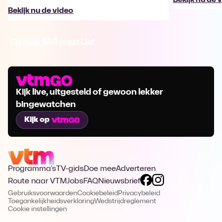
Bekijk nu de video
Ga naar B&B zoekt Lief
Kijk live, uitgesteld of gewoon lekker
bingewatchen
Kijk op
Programma's
TV-gids
Doe mee
Adverteren
Route naar VTM
Jobs
FAQ
Nieuwsbrief
Gebruiksvoorwaarden
Cookiebeleid
Privacybeleid
Toegankelijkheidsverklaring
Wedstrijdreglement
Cookie instellingen