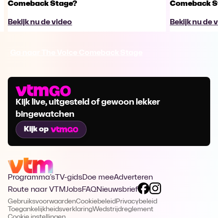
Comeback Stage?
Comeback S
Bekijk nu de video
Bekijk nu de 
Ga naar The Voice Comeback Stage
Kijk live, uitgesteld of gewoon lekker
bingewatchen
Kijk op
Programma's
TV-gids
Doe mee
Adverteren
Route naar VTM
Jobs
FAQ
Nieuwsbrief
Gebruiksvoorwaarden
Cookiebeleid
Privacybeleid
Toegankelijkheidsverklaring
Wedstrijdreglement
Cookie instellingen