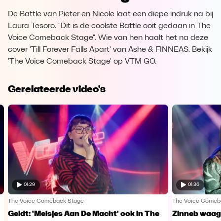
De Battle van Pieter en Nicole laat een diepe indruk na bij
Laura Tesoro. "Dit is de coolste Battle ooit gedaan in The
Voice Comeback Stage". Wie van hen haalt het na deze
cover 'Till Forever Falls Apart' van Ashe & FINNEAS. Bekijk
'The Voice Comeback Stage' op VTM GO.
Gerelateerde video's
01:29
01:36
The Voice Comeback Stage
The Voice Comeb
Geldt: 'Meisjes Aan De Macht' ook in The
Zinneb waagt