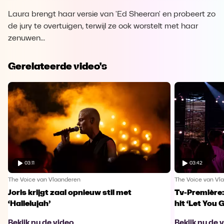
Laura brengt haar versie van 'Ed Sheeran' en probeert zo
de jury te overtuigen, terwijl ze ook worstelt met haar
zenuwen...
Gerelateerde video's
03:11
03:42
The Voice van Vlaanderen
The Voice van Vl
Joris krijgt zaal opnieuw stil met
Tv-Première:
‘Hallelujah’
hit ‘Let You 
Bekijk nu de video
Bekijk nu de 