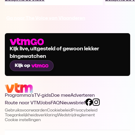
Ga naar The Voice van Vlaanderen
Kijk live, uitgesteld of gewoon lekker
bingewatchen
Kijk op
Programma's
TV-gids
Doe mee
Adverteren
Route naar VTM
Jobs
FAQ
Nieuwsbrief
Gebruiksvoorwaarden
Cookiebeleid
Privacybeleid
Toegankelijkheidsverklaring
Wedstrijdreglement
Cookie instellingen