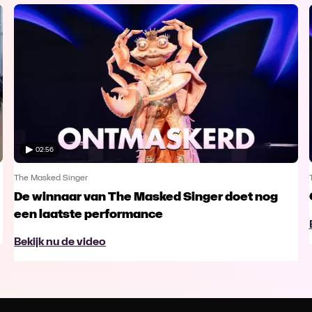
02:56
The Masked Singer
De winnaar van The Masked Singer doet nog
een laatste performance
Bekijk nu de video