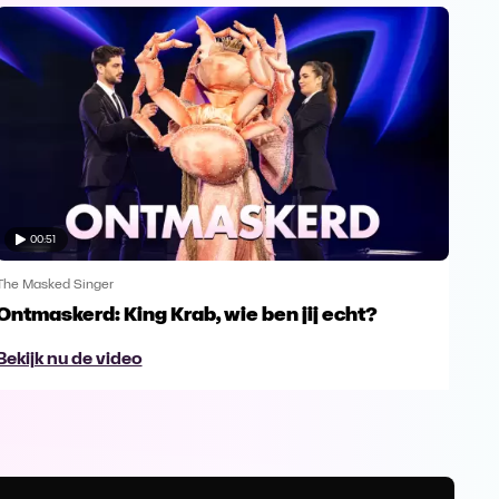
00:51
The Masked Singer
The 
Ontmaskerd: King Krab, wie ben jij echt?
Een
naa
Bekijk nu de video
Bek