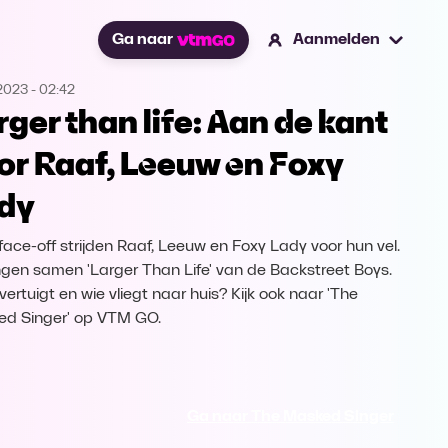
Ga naar
Aanmelden
2023
-
02:42
rger than life: Aan de kant
or Raaf, Leeuw en Foxy
dy
 face-off strijden Raaf, Leeuw en Foxy Lady voor hun vel.
ngen samen 'Larger Than Life' van de Backstreet Boys.
vertuigt en wie vliegt naar huis? Kijk ook naar 'The
d Singer' op VTM GO.
Ga naar The Masked Singer