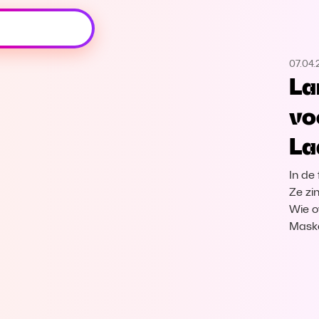
Oeps, browser niet ondersteund
07.04.
Voor je onze programma's gaat ontdekken,
La
best je browser updaten of hieronder één
van de ondersteunde browsers
vo
downloaden.
La
Google Chrome
Download
In de
Firefox
Download
Ze zi
Wie o
Maske
Safari
Download
Microsoft Edge
Download
Opera
Download