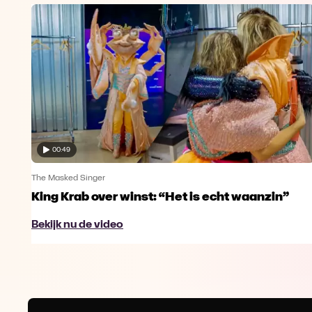
00:49
The Masked Singer
King Krab over winst: “Het is echt waanzin”
Bekijk nu de video