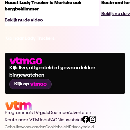
Naast Lady Trucker is Mariska ook
Bosbrand lan
bergbeklimmer
Bekijk nu de 
Bekijk nu de video
Ga naar Lady Truckers
Kijk live, uitgesteld of gewoon lekker
bingewatchen
Kijk op
Programma's
TV-gids
Doe mee
Adverteren
Route naar VTM
Jobs
FAQ
Nieuwsbrief
Gebruiksvoorwaarden
Cookiebeleid
Privacybeleid