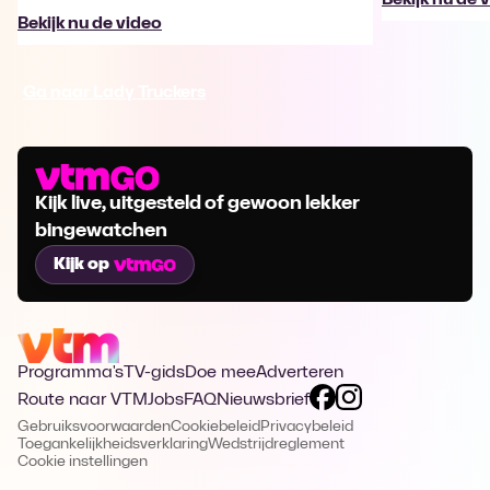
Bekijk nu de video
Ga naar Lady Truckers
Kijk live, uitgesteld of gewoon lekker
bingewatchen
Kijk op
Programma's
TV-gids
Doe mee
Adverteren
Route naar VTM
Jobs
FAQ
Nieuwsbrief
Gebruiksvoorwaarden
Cookiebeleid
Privacybeleid
Toegankelijkheidsverklaring
Wedstrijdreglement
Cookie instellingen