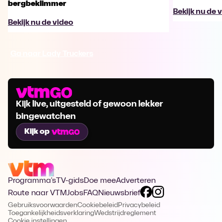
bergbeklimmer
Bekijk nu de 
Bekijk nu de video
Ga naar Lady Truckers
Kijk live, uitgesteld of gewoon lekker
bingewatchen
Kijk op
Programma's
TV-gids
Doe mee
Adverteren
Route naar VTM
Jobs
FAQ
Nieuwsbrief
Gebruiksvoorwaarden
Cookiebeleid
Privacybeleid
Toegankelijkheidsverklaring
Wedstrijdreglement
Cookie instellingen