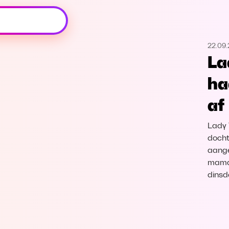
Oeps, browser niet ondersteund
22.09
Voor je onze programma's gaat ontdekken,
La
best je browser updaten of hieronder één
van de ondersteunde browsers
ha
downloaden.
af
Google Chrome
Download
Lady 
Firefox
Download
docht
aange
mama 
Safari
Download
dinsd
Microsoft Edge
Download
Opera
Download