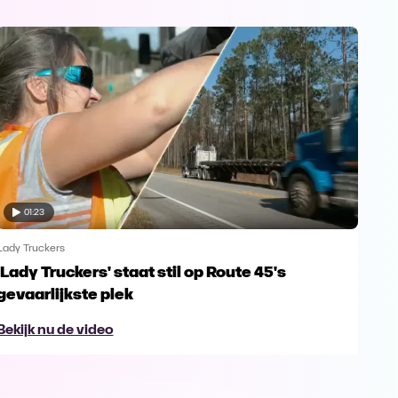
01:23
Lady Truckers
Lady
'Lady Truckers' staat stil op Route 45's
Anj
gevaarlijkste plek
col
Bekijk nu de video
Bek