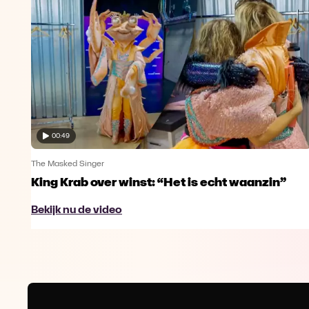
00:49
The Masked Singer
King Krab over winst: “Het is echt waanzin”
Bekijk nu de video