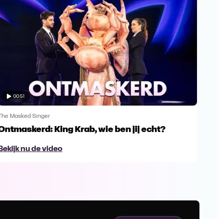
00:51
The Masked Singer
The 
Ontmaskerd: King Krab, wie ben jij echt?
Een
naa
Bekijk nu de video
Bek