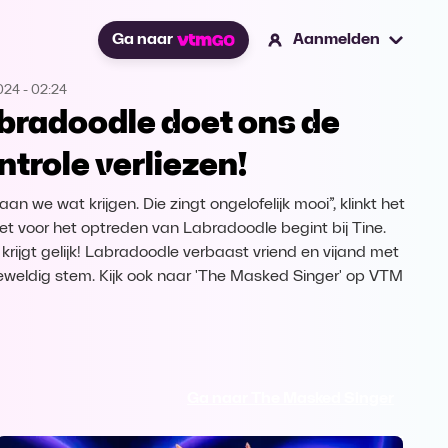
Ga naar
Aanmelden
2024
-
02:24
bradoodle doet ons de
ntrole verliezen!
an we wat krijgen. Die zingt ongelofelijk mooi”, klinkt het
et voor het optreden van Labradoodle begint bij Tine.
 krijgt gelijk! Labradoodle verbaast vriend en vijand met
geweldig stem. Kijk ook naar 'The Masked Singer' op VTM
Ga naar The Masked Singer