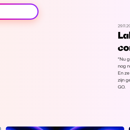
Oeps, browser niet ondersteund
29.11.
Voor je onze programma's gaat ontdekken,
La
best je browser updaten of hieronder één
van de ondersteunde browsers
co
downloaden.
“Nu ga
Google Chrome
Download
nog n
En ze
Firefox
Download
zijn 
GO.
Safari
Download
Microsoft Edge
Download
Opera
Download