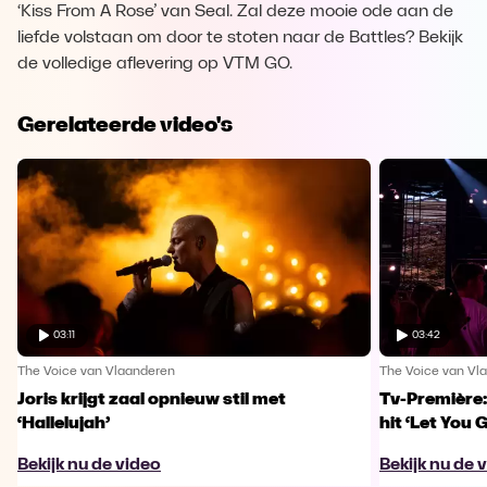
‘Kiss From A Rose’ van Seal. Zal deze mooie ode aan de
liefde volstaan om door te stoten naar de Battles? Bekijk
de volledige aflevering op VTM GO.
Gerelateerde video's
03:11
03:42
The Voice van Vlaanderen
The Voice van Vl
Joris krijgt zaal opnieuw stil met
Tv-Première:
‘Hallelujah’
hit ‘Let You 
Bekijk nu de video
Bekijk nu de 