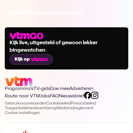
Ga naar The Voice van Vlaanderen
Kijk live, uitgesteld of gewoon lekker
bingewatchen
Kijk op
Programma's
TV-gids
Doe mee
Adverteren
Route naar VTM
Jobs
FAQ
Nieuwsbrief
Gebruiksvoorwaarden
Cookiebeleid
Privacybeleid
Toegankelijkheidsverklaring
Wedstrijdreglement
Cookie instellingen