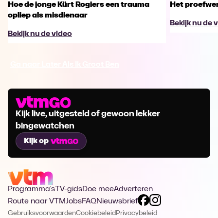
Hoe de jonge Kürt Rogiers een trauma
Het proefwer
opliep als misdienaar
Bekijk nu de 
Bekijk nu de video
Ga naar Later Als Ik Groot Ben
Kijk live, uitgesteld of gewoon lekker
bingewatchen
Kijk op
Programma's
TV-gids
Doe mee
Adverteren
Route naar VTM
Jobs
FAQ
Nieuwsbrief
Gebruiksvoorwaarden
Cookiebeleid
Privacybeleid