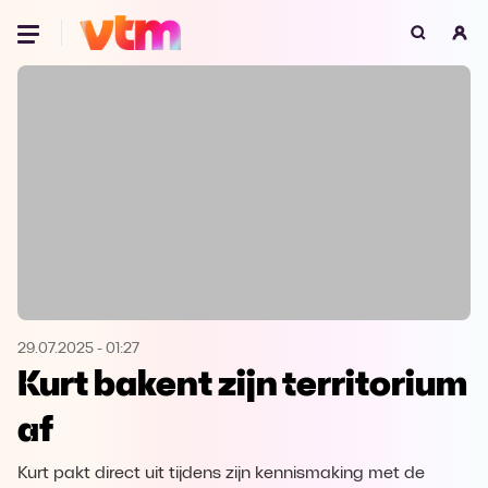
Oeps, browser niet ondersteund
Voor je onze programma's gaat ontdekken,
best je browser updaten of hieronder één
van de ondersteunde browsers
downloaden.
Google Chrome
Download
Firefox
Download
Safari
Download
29.07.2025
-
01:27
Kurt bakent zijn territorium
Microsoft Edge
Download
af
Opera
Download
Kurt pakt direct uit tijdens zijn kennismaking met de