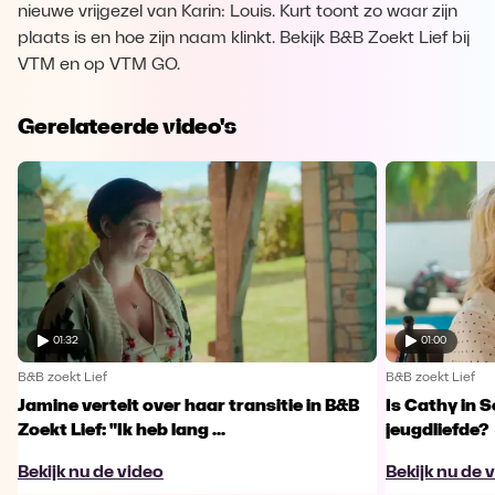
nieuwe vrijgezel van Karin: Louis. Kurt toont zo waar zijn
plaats is en hoe zijn naam klinkt. Bekijk B&B Zoekt Lief bij
VTM en op VTM GO.
Gerelateerde video's
01:32
01:00
B&B zoekt Lief
B&B zoekt Lief
Jamine vertelt over haar transitie in B&B
Is Cathy in 
Zoekt Lief: "Ik heb lang ...
jeugdliefde?
Bekijk nu de video
Bekijk nu de 