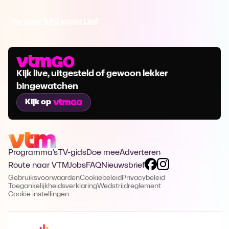
Ga naar B&B zoekt Lief
Kijk live, uitgesteld of gewoon lekker
bingewatchen
Kijk op
Programma's
TV-gids
Doe mee
Adverteren
Route naar VTM
Jobs
FAQ
Nieuwsbrief
Gebruiksvoorwaarden
Cookiebeleid
Privacybeleid
Toegankelijkheidsverklaring
Wedstrijdreglement
Cookie instellingen