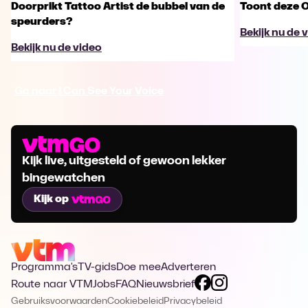
Doorprikt Tattoo Artist de bubbel van de
Toont deze O
speurders?
Bekijk nu de 
Bekijk nu de video
Ga naar I Can See Your Voice
Kijk live, uitgesteld of gewoon lekker
bingewatchen
Kijk op
Programma's
TV-gids
Doe mee
Adverteren
Route naar VTM
Jobs
FAQ
Nieuwsbrief
Gebruiksvoorwaarden
Cookiebeleid
Privacybeleid