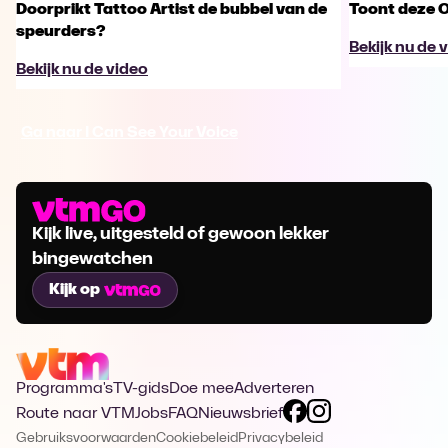
Doorprikt Tattoo Artist de bubbel van de
Toont deze O
speurders?
Bekijk nu de 
Bekijk nu de video
Ga naar I Can See Your Voice
Kijk live, uitgesteld of gewoon lekker
bingewatchen
Kijk op
Programma's
TV-gids
Doe mee
Adverteren
Route naar VTM
Jobs
FAQ
Nieuwsbrief
Gebruiksvoorwaarden
Cookiebeleid
Privacybeleid