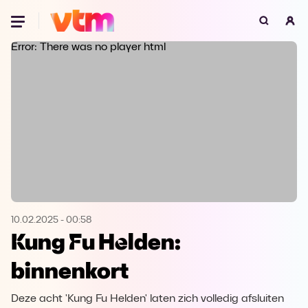
Oeps, browser niet ondersteund
Error: There was no player html
Voor je onze programma's gaat ontdekken,
best je browser updaten of hieronder één
van de ondersteunde browsers
downloaden.
Google Chrome
Download
Firefox
Download
Safari
Download
10.02.2025
-
00:58
Kung Fu Helden:
Microsoft Edge
Download
binnenkort
Opera
Download
Deze acht 'Kung Fu Helden' laten zich volledig afsluiten