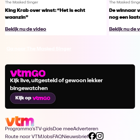
The Masked Singer
The Masked Sing
King Krab over winst: “Het is echt
De winnaar 
waanzin”
nog een laa
Bekijk nu de video
Bekijk nu de 
Ga naar The Masked Singer
Kijk live, uitgesteld of gewoon lekker
bingewatchen
Kijk op
Programma's
TV-gids
Doe mee
Adverteren
Route naar VTM
Jobs
FAQ
Nieuwsbrief