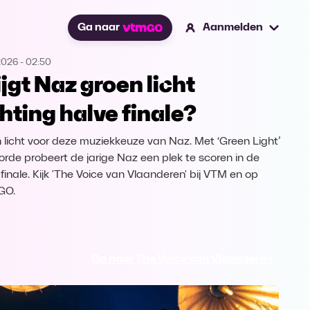
Ga naar
Aanmelden
2026
-
02:50
ijgt Naz groen licht
chting halve finale?
 licht voor deze muziekkeuze van Naz. Met ‘Green Light’
orde probeert de jarige Naz een plek te scoren in de
 finale. Kijk 'The Voice van Vlaanderen' bij VTM en op
GO.
Ga naar The Voice van Vlaanderen