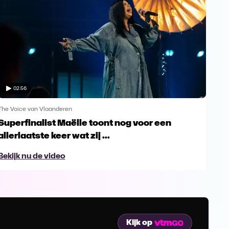
02:56
The Voice van Vlaanderen
The 
Superfinalist Maëlle toont nog voor een
Het
allerlaatste keer wat zij ...
Vl
Bekijk nu de video
Bek
Kijk op