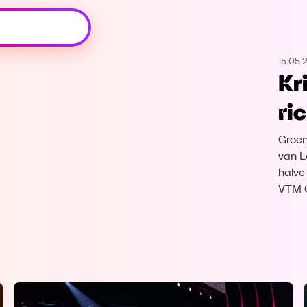
Oeps, browser niet ondersteund
15.05.
Voor je onze programma's gaat ontdekken,
Kr
best je browser updaten of hieronder één
van de ondersteunde browsers
ri
downloaden.
Groen
Google Chrome
Download
van L
halve
Firefox
Download
VTM 
Safari
Download
Microsoft Edge
Download
Opera
Download