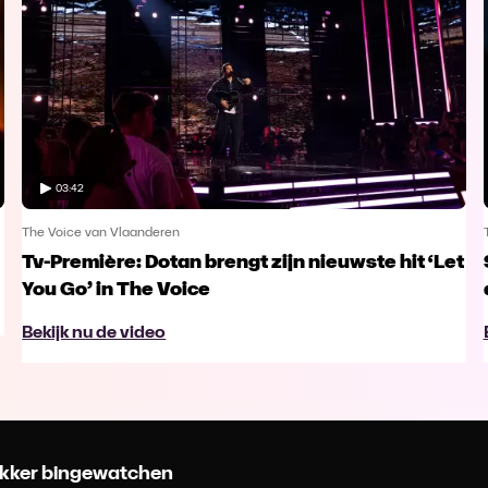
03:42
The Voice van Vlaanderen
Tv-Première: Dotan brengt zijn nieuwste hit ‘Let
You Go’ in The Voice
Bekijk nu de video
 lekker bingewatchen