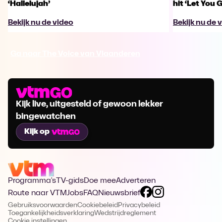
‘Hallelujah’
hit ‘Let You 
Bekijk nu de video
Bekijk nu de 
Ga naar The Voice van Vlaanderen
Kijk live, uitgesteld of gewoon lekker
bingewatchen
Kijk op
Programma's
TV-gids
Doe mee
Adverteren
Route naar VTM
Jobs
FAQ
Nieuwsbrief
Gebruiksvoorwaarden
Cookiebeleid
Privacybeleid
Toegankelijkheidsverklaring
Wedstrijdreglement
Cookie instellingen