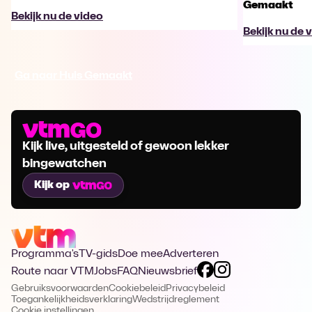
Gemaakt
Bekijk nu de video
Bekijk nu de 
Ga naar Huis Gemaakt
Kijk live, uitgesteld of gewoon lekker
bingewatchen
Kijk op
Programma's
TV-gids
Doe mee
Adverteren
Route naar VTM
Jobs
FAQ
Nieuwsbrief
Gebruiksvoorwaarden
Cookiebeleid
Privacybeleid
Toegankelijkheidsverklaring
Wedstrijdreglement
Cookie instellingen