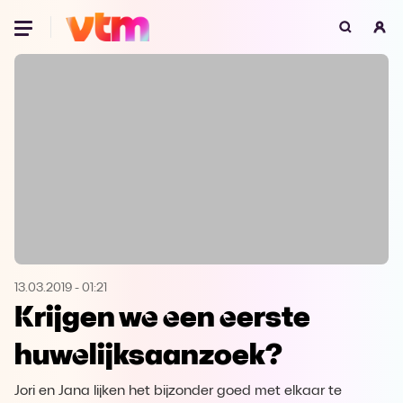
Oeps, browser niet ondersteund
Voor je onze programma's gaat ontdekken,
best je browser updaten of hieronder één
van de ondersteunde browsers
downloaden.
Google Chrome
Download
Firefox
Download
Safari
Download
13.03.2019
-
01:21
Krijgen we een eerste
Microsoft Edge
Download
huwelijksaanzoek?
Opera
Download
Jori en Jana lijken het bijzonder goed met elkaar te