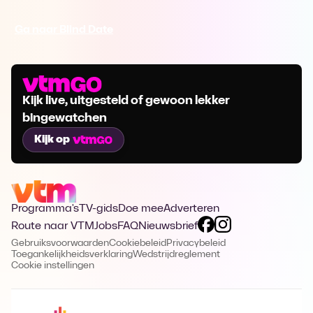
Ga naar Blind Date
Kijk live, uitgesteld of gewoon lekker
bingewatchen
Kijk op
Programma's
TV-gids
Doe mee
Adverteren
Route naar VTM
Jobs
FAQ
Nieuwsbrief
Gebruiksvoorwaarden
Cookiebeleid
Privacybeleid
Toegankelijkheidsverklaring
Wedstrijdreglement
Cookie instellingen