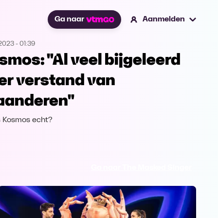
Ga naar
Aanmelden
.2023
-
01:39
smos: "Al veel bijgeleerd
er verstand van
aanderen"
s Kosmos echt?
Ga naar The Masked Singer