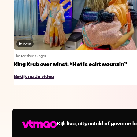
00:49
The Masked Singer
King Krab over winst: “Het is echt waanzin”
Bekijk nu de video
Kijk live, uitgesteld of gewoon