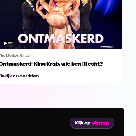
00:51
The Masked Singer
The 
Ontmaskerd: King Krab, wie ben jij echt?
Een
naa
Bekijk nu de video
Bek
Kijk op