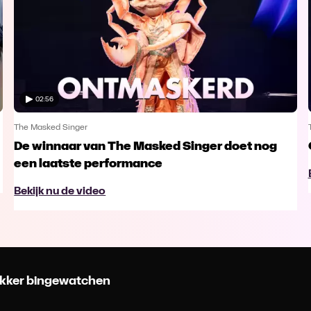
02:56
The Masked Singer
De winnaar van The Masked Singer doet nog
een laatste performance
Bekijk nu de video
 lekker bingewatchen