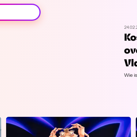
Oeps, browser niet ondersteund
24.02
Voor je onze programma's gaat ontdekken,
Ko
best je browser updaten of hieronder één
van de ondersteunde browsers
ov
downloaden.
Vl
Google Chrome
Download
Wie i
Firefox
Download
Safari
Download
Microsoft Edge
Download
Opera
Download