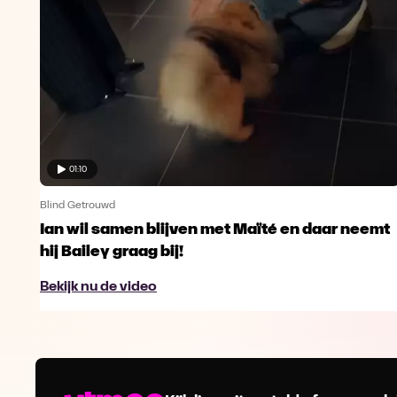
01:10
Blind Getrouwd
Ian wil samen blijven met Maïté en daar neemt
hij Bailey graag bij!
Bekijk nu de video