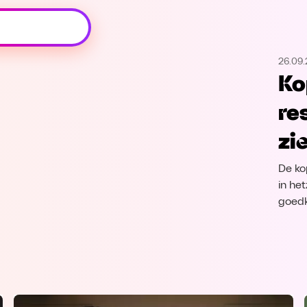
Oeps, browser niet ondersteund
26.09
Voor je onze programma's gaat ontdekken,
Ko
best je browser updaten of hieronder één
van de ondersteunde browsers
re
downloaden.
zi
Google Chrome
Download
De ko
Firefox
Download
in het
goedk
Safari
Download
Microsoft Edge
Download
Opera
Download