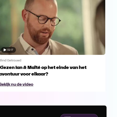
02:17
Blind Getrouwd
Blin
Kiezen Ian & Maïté op het einde van het
Ga 
avontuur voor elkaar?
en s
Bekijk nu de video
Bek