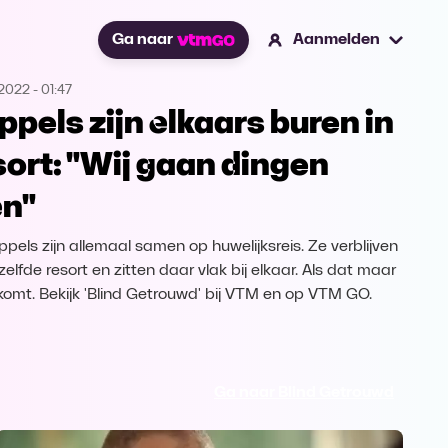
Ga naar
Aanmelden
.2022
-
01:47
ppels zijn elkaars buren in
sort: "Wij gaan dingen
en"
ppels zijn allemaal samen op huwelijksreis. Ze verblijven
zelfde resort en zitten daar vlak bij elkaar. Als dat maar
omt. Bekijk 'Blind Getrouwd' bij VTM en op VTM GO.
Ga naar Blind Getrouwd