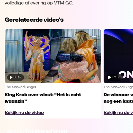
volledige aflevering op VTM GO.
Gerelateerde video's
00:49
02:56
The Masked Singer
The Masked Sing
King Krab over winst: “Het is echt
De winnaar 
waanzin”
nog een laa
Bekijk nu de video
Bekijk nu de 
Ga naar The Masked Singer