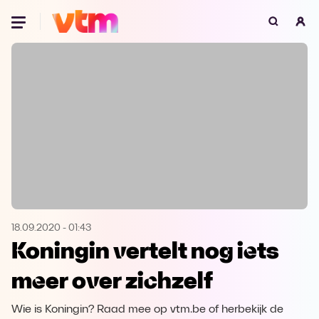
Oeps, browser niet ondersteund
Voor je onze programma's gaat ontdekken,
best je browser updaten of hieronder één
van de ondersteunde browsers
downloaden.
Google Chrome
Download
Firefox
Download
Safari
Download
18.09.2020
-
01:43
Koningin vertelt nog iets
Microsoft Edge
Download
meer over zichzelf
Opera
Download
Wie is Koningin? Raad mee op vtm.be of herbekijk de