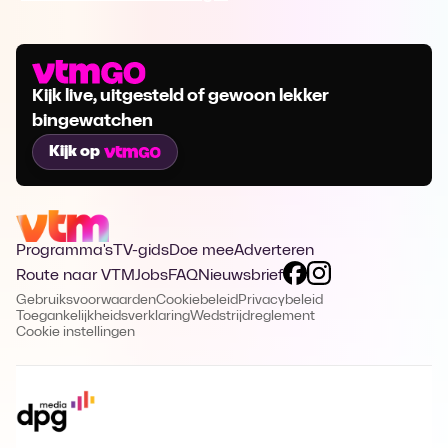
Kijk live, uitgesteld of gewoon lekker
bingewatchen
Kijk op
Programma's
TV-gids
Doe mee
Adverteren
Route naar VTM
Jobs
FAQ
Nieuwsbrief
Gebruiksvoorwaarden
Cookiebeleid
Privacybeleid
Toegankelijkheidsverklaring
Wedstrijdreglement
Cookie instellingen