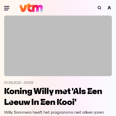
Oeps, browser niet ondersteund
Voor je onze programma's gaat ontdekken,
best je browser updaten of hieronder één
van de ondersteunde browsers
downloaden.
Google Chrome
Download
Firefox
Download
Safari
Download
01.09.2021
-
03:59
Koning Willy met 'Als Een
Microsoft Edge
Download
Leeuw In Een Kooi'
Opera
Download
Willy Sommers heeft het programma niet alleen jaren