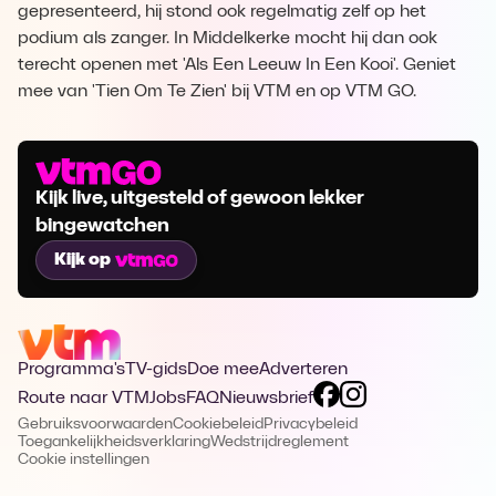
gepresenteerd, hij stond ook regelmatig zelf op het
podium als zanger. In Middelkerke mocht hij dan ook
terecht openen met 'Als Een Leeuw In Een Kooi'. Geniet
mee van 'Tien Om Te Zien' bij VTM en op VTM GO.
Kijk live, uitgesteld of gewoon lekker
bingewatchen
Kijk op
Programma's
TV-gids
Doe mee
Adverteren
Route naar VTM
Jobs
FAQ
Nieuwsbrief
Gebruiksvoorwaarden
Cookiebeleid
Privacybeleid
Toegankelijkheidsverklaring
Wedstrijdreglement
Cookie instellingen