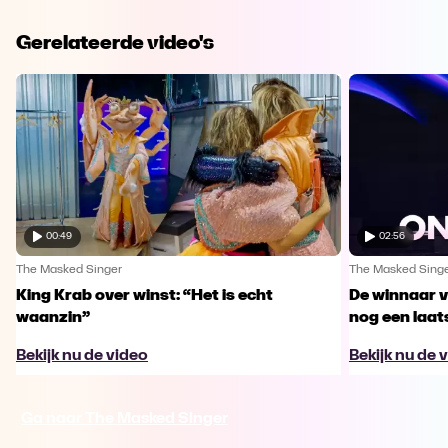
Gerelateerde video's
00:49
02:56
The Masked Singer
The Masked Sing
King Krab over winst: “Het is echt
De winnaar 
waanzin”
nog een laa
Bekijk nu de video
Bekijk nu de 
Ga naar The Masked Singer