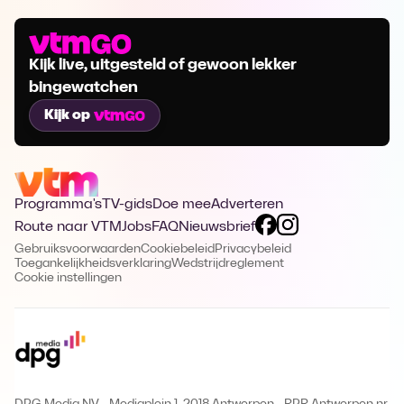
Kijk live, uitgesteld of gewoon lekker
bingewatchen
Kijk op
Programma's
TV-gids
Doe mee
Adverteren
Route naar VTM
Jobs
FAQ
Nieuwsbrief
Gebruiksvoorwaarden
Cookiebeleid
Privacybeleid
Toegankelijkheidsverklaring
Wedstrijdreglement
Cookie instellingen