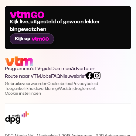
Kijk live, uitgesteld of gewoon lekker
bingewatchen
Kijk op
Programma's
TV-gids
Doe mee
Adverteren
Route naar VTM
Jobs
FAQ
Nieuwsbrief
Gebruiksvoorwaarden
Cookiebeleid
Privacybeleid
Toegankelijkheidsverklaring
Wedstrijdreglement
Cookie instellingen