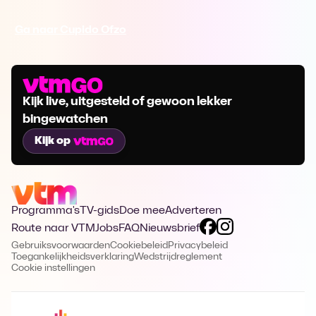
Ga naar Cupido Ofzo
Kijk live, uitgesteld of gewoon lekker
bingewatchen
Kijk op
Programma's
TV-gids
Doe mee
Adverteren
Route naar VTM
Jobs
FAQ
Nieuwsbrief
Gebruiksvoorwaarden
Cookiebeleid
Privacybeleid
Toegankelijkheidsverklaring
Wedstrijdreglement
Cookie instellingen