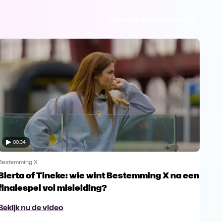
Ga naar Bestemming X
00:34
Bestemming X
Best
Blerta of Tineke: wie wint Bestemming X na een
Tom
finalespel vol misleiding?
Fr
Bekijk nu de video
Bek