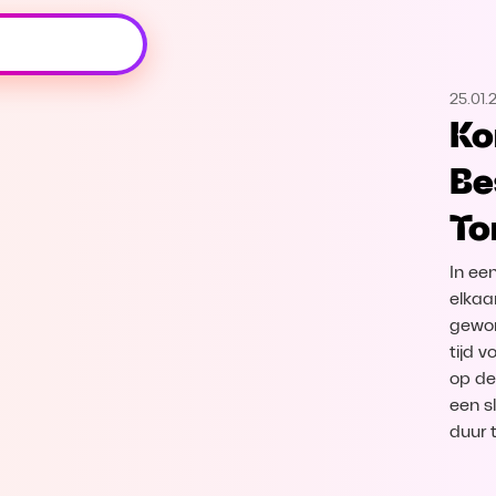
Oeps, browser niet ondersteund
25.01.
Voor je onze programma's gaat ontdekken,
Ko
best je browser updaten of hieronder één
van de ondersteunde browsers
Be
downloaden.
To
Google Chrome
Download
In ee
Firefox
Download
elkaa
gewon
tijd 
Safari
Download
op de
een s
Microsoft Edge
Download
duur 
Opera
Download