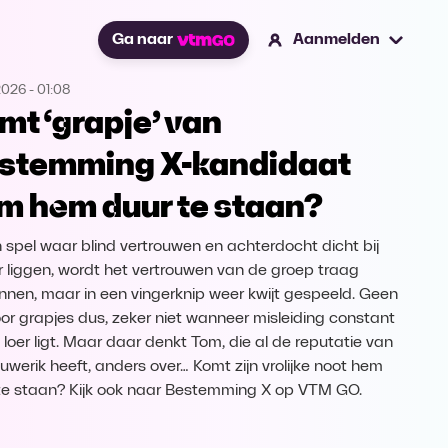
Ga naar
Aanmelden
2026
-
01:08
mt ‘grapje’ van
stemming X-kandidaat
m hem duur te staan?
n spel waar blind vertrouwen en achterdocht dicht bij
r liggen, wordt het vertrouwen van de groep traag
nen, maar in een vingerknip weer kwijt gespeeld. Geen
voor grapjes dus, zeker niet wanneer misleiding constant
 loer ligt. Maar daar denkt Tom, die al de reputatie van
luwerik heeft, anders over… Komt zijn vrolijke noot hem
te staan? Kijk ook naar Bestemming X op VTM GO.