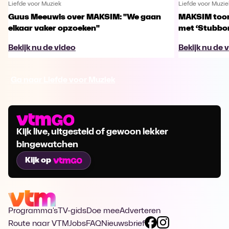
Liefde voor Muziek
Liefde voor Muzie
Guus Meeuwis over MAKSIM: "We gaan
MAKSIM toont
elkaar vaker opzoeken"
met ‘Stubbo
Bekijk nu de video
Bekijk nu de 
Ga naar Liefde voor Muziek
Kijk live, uitgesteld of gewoon lekker
bingewatchen
Kijk op
Programma's
TV-gids
Doe mee
Adverteren
Route naar VTM
Jobs
FAQ
Nieuwsbrief