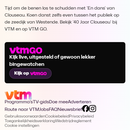
Tijd om de benen los te schudden met 'En dans' van
Clouseau. Koen danst zelfs even tussen het publiek op
de zeedijk van Westende. Bekijk '40 Jaar Clouseau' bij
VTM en op VTM GO.
Kijk live, uitgesteld of gewoon lekker
bingewatchen
Kijk op
Programma's
TV-gids
Doe mee
Adverteren
Route naar VTM
Jobs
FAQ
Nieuwsbrief
Gebruiksvoorwaarden
Cookiebeleid
Privacybeleid
Toegankelijkheidsverklaring
Wedstrijdreglement
Cookie instellingen