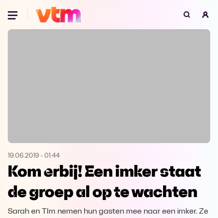
Oeps, browser niet ondersteund
Voor je onze programma's gaat ontdekken,
best je browser updaten of hieronder één
van de ondersteunde browsers
downloaden.
Google Chrome
Download
Firefox
Download
Safari
Download
19.06.2019
-
01:44
Kom erbij! Een imker staat
Microsoft Edge
Download
de groep al op te wachten
Opera
Download
Sarah en TIm nemen hun gasten mee naar een imker. Ze