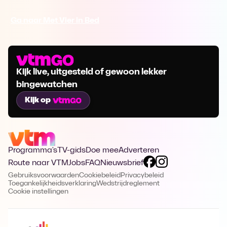
Ga naar Met Vier in Bed
Kijk live, uitgesteld of gewoon lekker
bingewatchen
Kijk op
Programma's
TV-gids
Doe mee
Adverteren
Route naar VTM
Jobs
FAQ
Nieuwsbrief
Gebruiksvoorwaarden
Cookiebeleid
Privacybeleid
Toegankelijkheidsverklaring
Wedstrijdreglement
Cookie instellingen