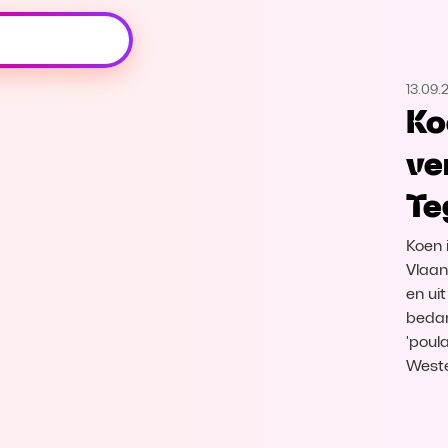
Oeps, browser niet ondersteund
13.09.
Voor je onze programma's gaat ontdekken,
Ko
best je browser updaten of hieronder één
van de ondersteunde browsers
ve
downloaden.
Te
Google Chrome
Download
Koen i
Firefox
Download
Vlaan
en ui
bedan
Safari
Download
'poula
Weste
Microsoft Edge
Download
Opera
Download