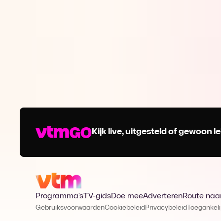
Kijk live, uitgesteld of gewoon
Programma's
TV-gids
Doe mee
Adverteren
Route naa
Gebruiksvoorwaarden
Cookiebeleid
Privacybeleid
Toegankeli