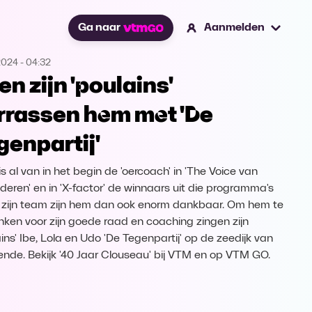
Ga naar
Aanmelden
2024
-
04:32
en zijn 'poulains'
rrassen hem met 'De
genpartij'
s al van in het begin de 'oercoach' in 'The Voice van
deren' en in 'X-factor' de winnaars uit die programma's
t zijn team zijn hem dan ook enorm dankbaar. Om hem te
ken voor zijn goede raad en coaching zingen zijn
ins' Ibe, Lola en Udo 'De Tegenpartij' op de zeedijk van
nde. Bekijk '40 Jaar Clouseau' bij VTM en op VTM GO.