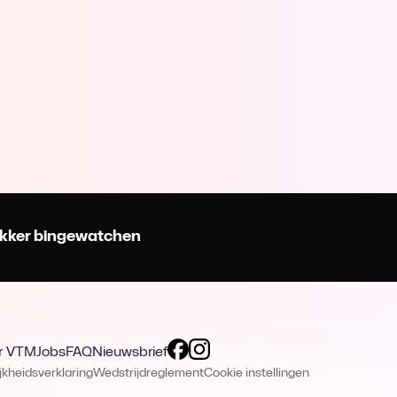
 lekker bingewatchen
r VTM
Jobs
FAQ
Nieuwsbrief
jkheidsverklaring
Wedstrijdreglement
Cookie instellingen