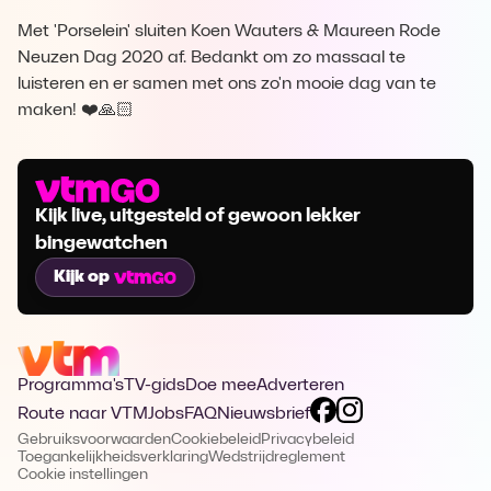
Met 'Porselein' sluiten Koen Wauters & Maureen Rode
Neuzen Dag 2020 af. Bedankt om zo massaal te
luisteren en er samen met ons zo'n mooie dag van te
maken! ❤️🙏🏻
Kijk live, uitgesteld of gewoon lekker
bingewatchen
Kijk op
Programma's
TV-gids
Doe mee
Adverteren
Route naar VTM
Jobs
FAQ
Nieuwsbrief
Gebruiksvoorwaarden
Cookiebeleid
Privacybeleid
Toegankelijkheidsverklaring
Wedstrijdreglement
Cookie instellingen