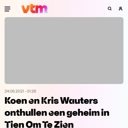
Oeps, browser niet ondersteund
Voor je onze programma's gaat ontdekken,
best je browser updaten of hieronder één
van de ondersteunde browsers
downloaden.
Google Chrome
Download
Firefox
Download
Safari
Download
24.06.2021
-
01:28
Koen en Kris Wauters
Microsoft Edge
Download
onthullen een geheim in
Opera
Download
Tien Om Te Zien