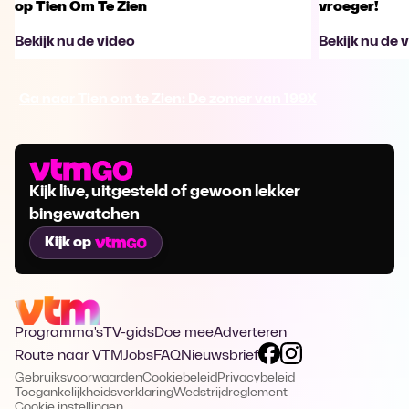
op Tien Om Te Zien
vroeger!
Bekijk nu de video
Bekijk nu de 
Ga naar Tien om te Zien: De zomer van 199X
Kijk live, uitgesteld of gewoon lekker
bingewatchen
Kijk op
Programma's
TV-gids
Doe mee
Adverteren
Route naar VTM
Jobs
FAQ
Nieuwsbrief
Gebruiksvoorwaarden
Cookiebeleid
Privacybeleid
Toegankelijkheidsverklaring
Wedstrijdreglement
Cookie instellingen