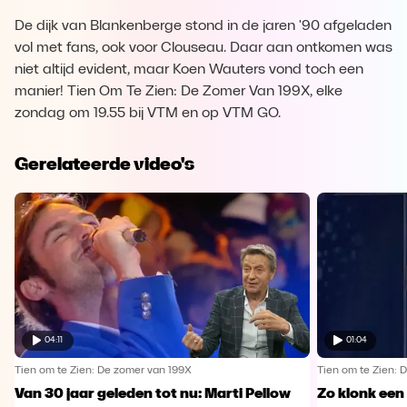
De dijk van Blankenberge stond in de jaren '90 afgeladen
vol met fans, ook voor Clouseau. Daar aan ontkomen was
niet altijd evident, maar Koen Wauters vond toch een
manier! Tien Om Te Zien: De Zomer Van 199X, elke
zondag om 19.55 bij VTM en op VTM GO.
Gerelateerde video's
04:11
01:04
Tien om te Zien: De zomer van 199X
Tien om te Zien: 
Van 30 jaar geleden tot nu: Marti Pellow
Zo klonk een 