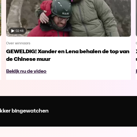
02:48
Over winnaars
GEWELDIG! Xander en Lena behalen de top van
de Chinese muur
Bekijk nu de video
 lekker bingewatchen