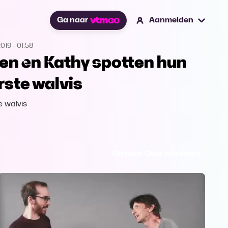
Ga naar
Aanmelden
2019
-
01:58
en en Kathy spotten hun
rste walvis
e walvis
Ga naar Over winnaars