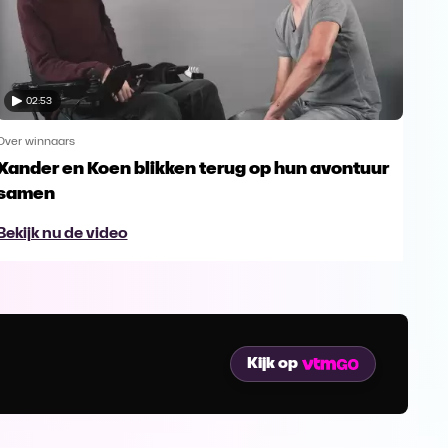
02:53
Over winnaars
Over
Xander en Koen blikken terug op hun avontuur
"Is
samen
Bek
Bekijk nu de video
Kijk op