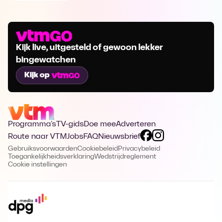
Kijk live, uitgesteld of gewoon lekker
bingewatchen
Kijk op
Programma's
TV-gids
Doe mee
Adverteren
Route naar VTM
Jobs
FAQ
Nieuwsbrief
Gebruiksvoorwaarden
Cookiebeleid
Privacybeleid
Toegankelijkheidsverklaring
Wedstrijdreglement
Cookie instellingen