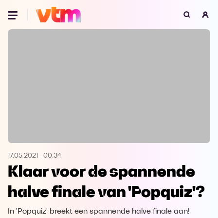
Oeps, browser niet ondersteund
Voor je onze programma's gaat ontdekken,
best je browser updaten of hieronder één
van de ondersteunde browsers
downloaden.
Google Chrome
Download
Firefox
Download
Safari
Download
17.05.2021
-
00:34
Klaar voor de spannende
Microsoft Edge
Download
halve finale van 'Popquiz'?
Opera
Download
In 'Popquiz' breekt een spannende halve finale aan!