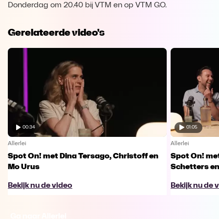
Donderdag om 20.40 bij VTM en op VTM GO.
Gerelateerde video's
00:34
01:05
Allerlei
Allerlei
Spot On! met Dina Tersago, Christoff en
Spot On! me
Mo Urus
Schetters en
Bekijk nu de video
Bekijk nu de 
Ga naar Allerlei