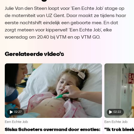
Julie Van den Steen loopt voor 'Een Echte Job' stage op
de materniteit van UZ Gent. Daar maakt ze tijdens haar
eerste nachtshift eindelijk een geboorte mee. En dat
zorgt meteen voor kippenvel! 'Een Echte Job', elke
woensdag om 20.40 bij VTM en op VTM GO.
Gerelateerde video's
02:27
02:22
Een Echte Job
Een Echte Job
Siska Schoeters overmand door emoties:
"Ik trok ble