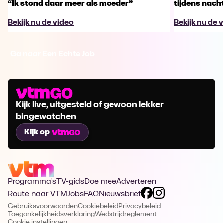
“Ik stond daar meer als moeder”
tijdens nachts
Bekijk nu de video
Bekijk nu de 
Ga naar Een Echte Job
Kijk live, uitgesteld of gewoon lekker
bingewatchen
Kijk op
Programma's
TV-gids
Doe mee
Adverteren
Route naar VTM
Jobs
FAQ
Nieuwsbrief
Gebruiksvoorwaarden
Cookiebeleid
Privacybeleid
Toegankelijkheidsverklaring
Wedstrijdreglement
Cookie instellingen