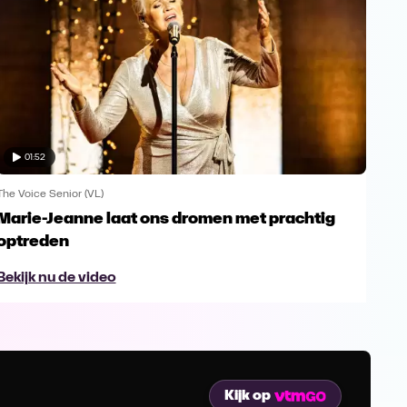
01:52
The Voice Senior (VL)
The V
Marie-Jeanne laat ons dromen met prachtig
Rob
optreden
'All
Bekijk nu de video
Bek
Kijk op