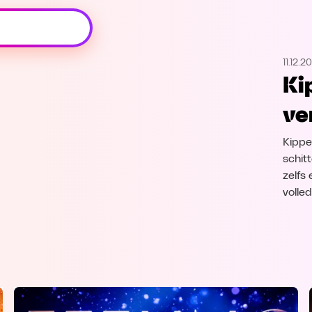
Oeps, browser niet ondersteund
11.12.2
Voor je onze programma's gaat ontdekken,
Ki
best je browser updaten of hieronder één
van de ondersteunde browsers
ve
downloaden.
Kippe
Google Chrome
Download
schitt
zelfs
Firefox
Download
volle
Safari
Download
Microsoft Edge
Download
Opera
Download