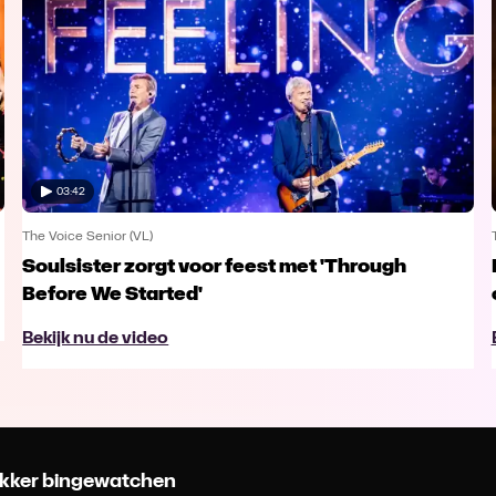
03:42
The Voice Senior (VL)
Soulsister zorgt voor feest met 'Through
Before We Started'
Bekijk nu de video
 lekker bingewatchen