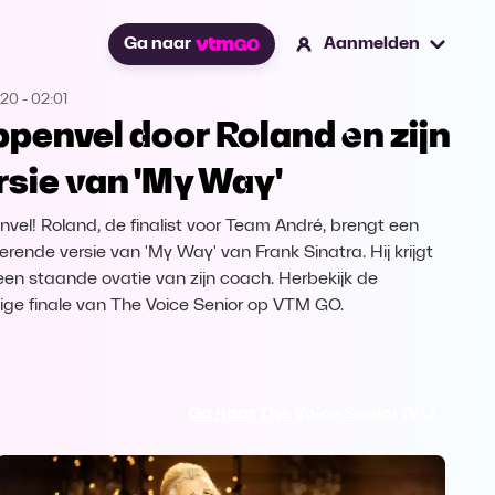
Ga naar
Aanmelden
020
-
02:01
ppenvel door Roland en zijn
rsie van 'My Way'
nvel! Roland, de finalist voor Team André, brengt een
erende versie van 'My Way' van Frank Sinatra. Hij krijgt
 een staande ovatie van zijn coach. Herbekijk de
dige finale van The Voice Senior op VTM GO.
Ga naar The Voice Senior (VL)