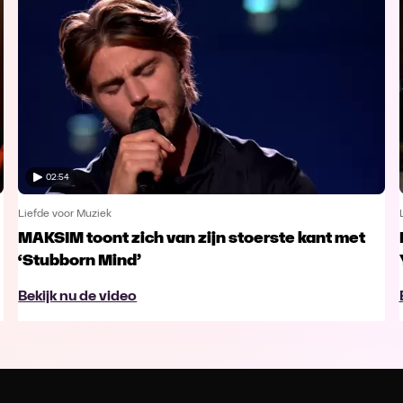
02:54
Liefde voor Muziek
MAKSIM toont zich van zijn stoerste kant met
‘Stubborn Mind’
Bekijk nu de video