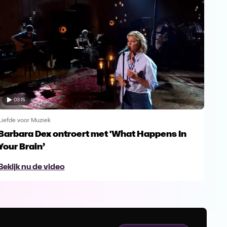
03:15
Liefde voor Muziek
Liefd
Barbara Dex ontroert met 'What Happens In
Enk
Your Brain’
Gu
Bekijk nu de video
Bek