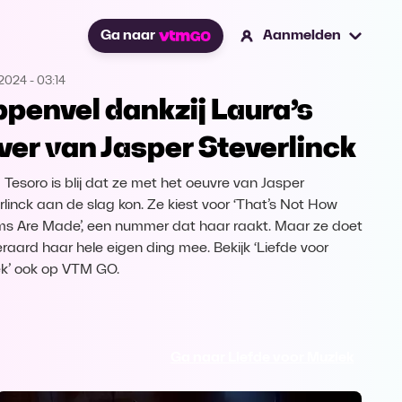
Ga naar
Aanmelden
.2024
-
03:14
ppenvel dankzij Laura’s
ver van Jasper Steverlinck
 Tesoro is blij dat ze met het oeuvre van Jasper
rlinck aan de slag kon. Ze kiest voor ‘That’s Not How
s Are Made’, een nummer dat haar raakt. Maar ze doet
teraard haar hele eigen ding mee. Bekijk ‘Liefde voor
k’ ook op VTM GO.
Ga naar Liefde voor Muziek