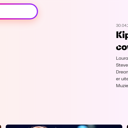
Oeps, browser niet ondersteund
30.04
Voor je onze programma's gaat ontdekken,
Ki
best je browser updaten of hieronder één
van de ondersteunde browsers
co
downloaden.
Laura
Google Chrome
Download
Steve
Dream
Firefox
Download
er ui
Muzie
Safari
Download
Microsoft Edge
Download
Opera
Download