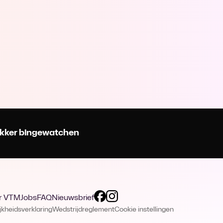
 lekker bingewatchen
r VTM
Jobs
FAQ
Nieuwsbrief
jkheidsverklaring
Wedstrijdreglement
Cookie instellingen