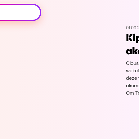
Oeps, browser niet ondersteund
01.09.
Voor je onze programma's gaat ontdekken,
Ki
best je browser updaten of hieronder één
van de ondersteunde browsers
ak
downloaden.
Clous
Google Chrome
Download
wekel
deze 
Firefox
Download
akoes
Om Te
Safari
Download
Microsoft Edge
Download
Opera
Download