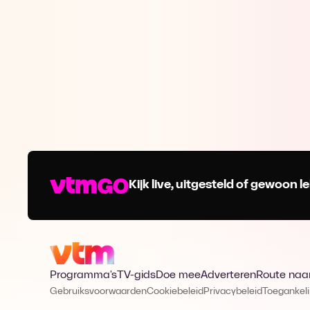
Kijk live, uitgesteld of gewoon
Programma's
TV-gids
Doe mee
Adverteren
Route naa
Gebruiksvoorwaarden
Cookiebeleid
Privacybeleid
Toegankeli