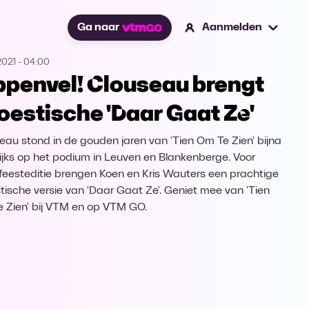
Ga naar
Aanmelden
2021
-
04:00
ppenvel! Clouseau brengt
oestische 'Daar Gaat Ze'
eau stond in de gouden jaren van 'Tien Om Te Zien' bijna
ijks op het podium in Leuven en Blankenberge. Voor
feesteditie brengen Koen en Kris Wauters een prachtige
tische versie van 'Daar Gaat Ze'. Geniet mee van 'Tien
 Zien' bij VTM en op VTM GO.