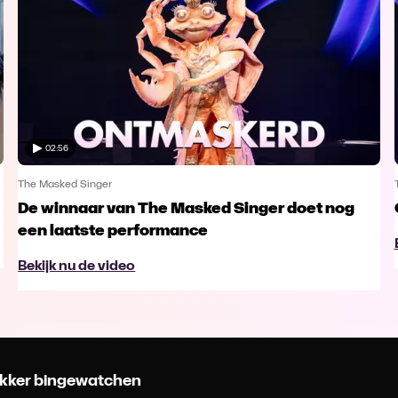
02:56
The Masked Singer
De winnaar van The Masked Singer doet nog
een laatste performance
Bekijk nu de video
 lekker bingewatchen