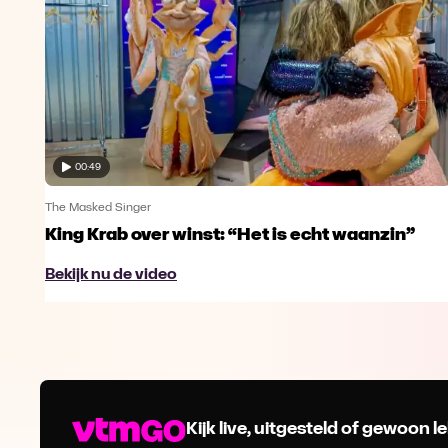
00:49
The Masked Singer
King Krab over winst: “Het is echt waanzin”
Bekijk nu de video
Kijk live, uitgesteld of gewoon