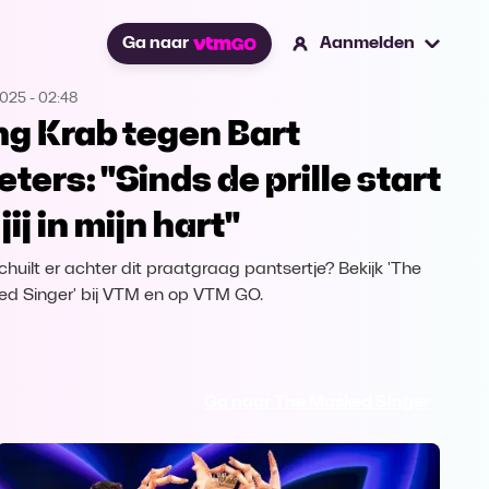
Ga naar
Aanmelden
2025
-
02:48
ng Krab tegen Bart
eters: "Sinds de prille start
 jij in mijn hart"
chuilt er achter dit praatgraag pantsertje? Bekijk 'The
d Singer' bij VTM en op VTM GO.
Ga naar The Masked Singer