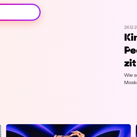
Oeps, browser niet ondersteund
26.12.
Voor je onze programma's gaat ontdekken,
Ki
best je browser updaten of hieronder één
van de ondersteunde browsers
Pe
downloaden.
zit
Google Chrome
Download
Wie s
Firefox
Download
Maske
Safari
Download
Microsoft Edge
Download
Opera
Download