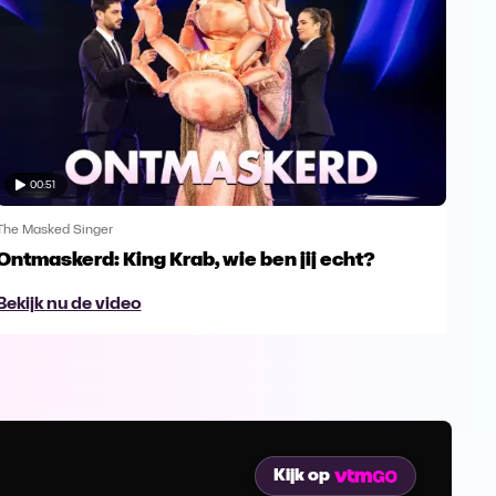
00:51
The Masked Singer
The 
Ontmaskerd: King Krab, wie ben jij echt?
Een
naa
Bekijk nu de video
Bek
Kijk op