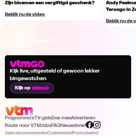
Zijn bloemen een vergiftigd geschenk?
Andy Peelman
Tersago In Z
Bekijk nu de video
Bekijk nu de 
Ga naar Ze Zeggen Dat
Kijk live, uitgesteld of gewoon lekker
bingewatchen
Kijk op
Programma's
TV-gids
Doe mee
Adverteren
Route naar VTM
Jobs
FAQ
Nieuwsbrief
Gebruiksvoorwaarden
Cookiebeleid
Privacybeleid