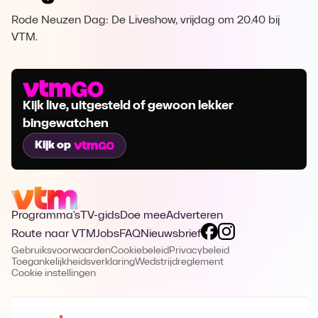
Rode Neuzen Dag: De Liveshow, vrijdag om 20.40 bij
VTM.
Kijk live, uitgesteld of gewoon lekker
bingewatchen
Kijk op
Programma's
TV-gids
Doe mee
Adverteren
Route naar VTM
Jobs
FAQ
Nieuwsbrief
Gebruiksvoorwaarden
Cookiebeleid
Privacybeleid
Toegankelijkheidsverklaring
Wedstrijdreglement
Cookie instellingen