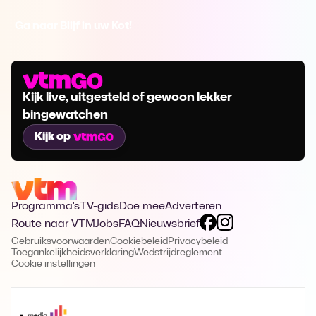
Ga naar Blijf in uw Kot!
Kijk live, uitgesteld of gewoon lekker
bingewatchen
Kijk op
Programma's
TV-gids
Doe mee
Adverteren
Route naar VTM
Jobs
FAQ
Nieuwsbrief
Gebruiksvoorwaarden
Cookiebeleid
Privacybeleid
Toegankelijkheidsverklaring
Wedstrijdreglement
Cookie instellingen