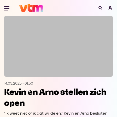
Oeps, browser niet ondersteund
Voor je onze programma's gaat ontdekken,
best je browser updaten of hieronder één
van de ondersteunde browsers
downloaden.
Google Chrome
Download
Firefox
Download
Safari
Download
14.03.2025
-
01:50
Kevin en Arno stellen zich
Microsoft Edge
Download
open
Opera
Download
"Ik weet niet of ik dat wil delen." Kevin en Arno besluiten