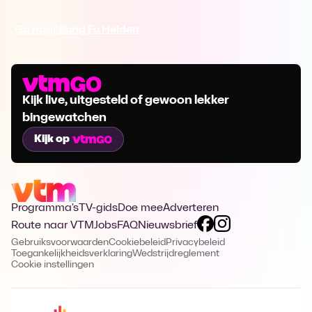
Ga naar Kung Fu Helden
Kijk live, uitgesteld of gewoon lekker
bingewatchen
Kijk op
Programma's
TV-gids
Doe mee
Adverteren
Route naar VTM
Jobs
FAQ
Nieuwsbrief
Gebruiksvoorwaarden
Cookiebeleid
Privacybeleid
Toegankelijkheidsverklaring
Wedstrijdreglement
Cookie instellingen