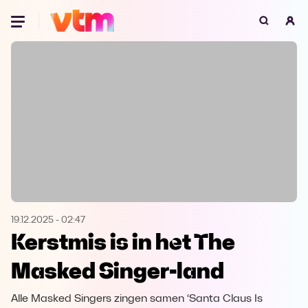
Oeps, browser niet ondersteund
Voor je onze programma's gaat ontdekken,
best je browser updaten of hieronder één
van de ondersteunde browsers
downloaden.
Google Chrome
Download
Firefox
Download
Safari
Download
19.12.2025
-
02:47
Kerstmis is in het The
Microsoft Edge
Download
Masked Singer-land
Opera
Download
Alle Masked Singers zingen samen ‘Santa Claus Is