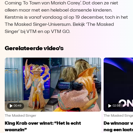
Coming To Town van Mariah Carey’. Dat doen ze niet
alleen maar met een heleboel dansende kinderen.
Kerstmis is vanaf vandaag al op 19 december, toch in het
The Masked Singer-Universum. Bekijk ‘The Masked
Singer’ bij VTM en op VTM GO.
Gerelateerde video's
00:49
02:56
The Masked Singer
The Masked Sing
King Krab over winst: “Het is echt
De winnaar 
waanzin”
nog een laa