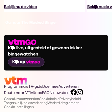
Bekijk nu de video
Bekijk nu de 
Ga naar The Masked Singer
Kijk live, uitgesteld of gewoon lekker
bingewatchen
Kijk op
Programma's
TV-gids
Doe mee
Adverteren
Route naar VTM
Jobs
FAQ
Nieuwsbrief
Gebruiksvoorwaarden
Cookiebeleid
Privacybeleid
Toegankelijkheidsverklaring
Wedstrijdreglement
Cookie instellingen