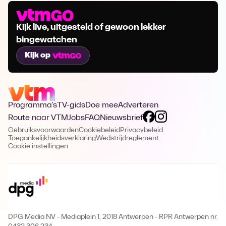
Kijk live, uitgesteld of gewoon lekker
bingewatchen
Kijk op
Programma's
TV-gids
Doe mee
Adverteren
Route naar VTM
Jobs
FAQ
Nieuwsbrief
Gebruiksvoorwaarden
Cookiebeleid
Privacybeleid
Toegankelijkheidsverklaring
Wedstrijdreglement
Cookie instellingen
DPG Media NV - Mediaplein 1, 2018 Antwerpen
-
RPR Antwerpen nr.